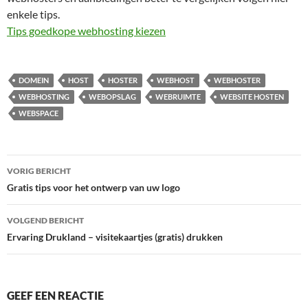
enkele tips.
Tips goedkope webhosting kiezen
DOMEIN
HOST
HOSTER
WEBHOST
WEBHOSTER
WEBHOSTING
WEBOPSLAG
WEBRUIMTE
WEBSITE HOSTEN
WEBSPACE
Bericht
VORIG BERICHT
navigatie
Gratis tips voor het ontwerp van uw logo
VOLGEND BERICHT
Ervaring Drukland – visitekaartjes (gratis) drukken
GEEF EEN REACTIE