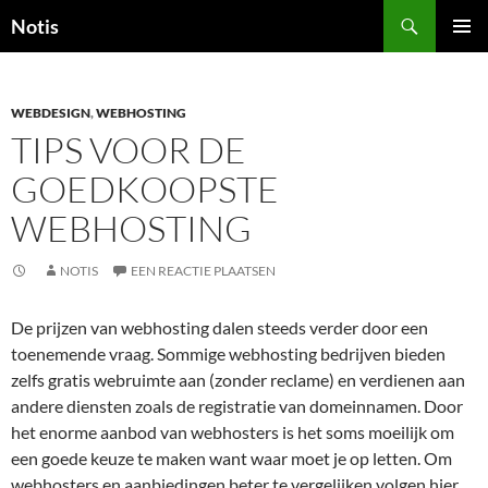
Zoeken
Notis
GA
PRIMAI
NAAR
MENU
DE
INHOUD
WEBDESIGN
,
WEBHOSTING
TIPS VOOR DE
GOEDKOOPSTE
WEBHOSTING
NOTIS
EEN REACTIE PLAATSEN
De prijzen van webhosting dalen steeds verder door een
toenemende vraag. Sommige webhosting bedrijven bieden
zelfs gratis webruimte aan (zonder reclame) en verdienen aan
andere diensten zoals de registratie van domeinnamen. Door
het enorme aanbod van webhosters is het soms moeilijk om
een goede keuze te maken want waar moet je op letten. Om
webhosters en aanbiedingen beter te vergelijken volgen hier