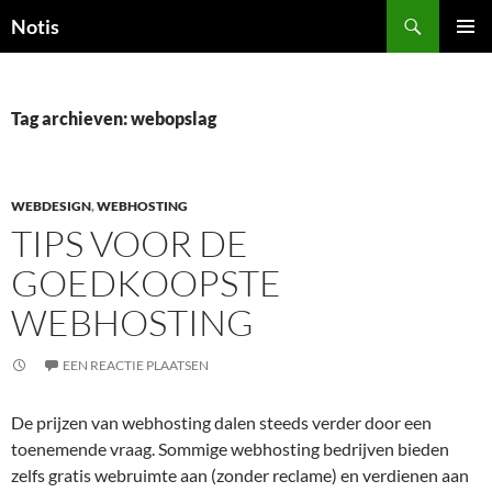
Zoeken
Notis
GA
PRIMAI
NAAR
MENU
DE
INHOUD
Tag archieven: webopslag
WEBDESIGN
,
WEBHOSTING
TIPS VOOR DE
GOEDKOOPSTE
WEBHOSTING
EEN REACTIE PLAATSEN
De prijzen van webhosting dalen steeds verder door een
toenemende vraag. Sommige webhosting bedrijven bieden
zelfs gratis webruimte aan (zonder reclame) en verdienen aan