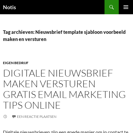
Zoeken
Notis
GA
PRIMAI
NAAR
MENU
DE
INHOUD
Tag archieven: Nieuwsbrief template sjabloon voorbeeld
maken en versturen
EIGEN BEDRIJF
DIGITALE NIEUWSBRIEF
MAKEN VERSTUREN
GRATIS EMAIL MARKETING
TIPS ONLINE
EEN REACTIE PLAATSEN
Digitale nieuwsbrieven zijn een goede manier om in contact te