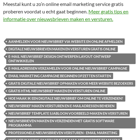
Meestal kunt u zo’n online email marketing service gratis
proberen voordat u echt gaat beginnen.
Meer gratis tips en
informatie over nieuwsbrieven maken en versturen.
AANMELDEN VOOR NIEUWSBRIEF VIA WEBSITE EN ONLINE AFMELDEN
DIGITALE NIEUWSBRIEVEN MAKEN EN VERSTUREN GRATIS ONLINE
E-MAIL NIEUWSBRIEF DESIGN ONTWERPEN LAYOUT ONTWERP
ONTWIKKELEN
E-MAILADRESSEN VERZAMELEN VOOR ONLINE NIEUWSBRIEF CAMPAGNE
EMAIL MARKETING CAMPAGNE BEGINNEN OPZETTEN STARTEN
GRATIS DIGITALE NIEUWSBRIEF OPMAKEN VOOR MEER WEBSITE BEZOEKERS
GRATIS HTML NIEUWSBRIEF MAKEN EN VERSTUREN ONLINE
HOE MAAK IK EEN DIGITALE NIEUWSBRIEF OM ONLINE TE VERZENDEN?
NIEUWSBRIEF MAKEN VERSTUREN EN E-MAILADRESSEN BEHEREN
NIEUWSBRIEF TEMPLATE SJABLOON VOORBEELD MAKEN EN VERSTUREN
NIEUWSBRIEVEN MAKEN EN VERZENDEN MET GRATIS SOFTWARE
PROGRAMMA
PROFESSIONELE NIEUWSBRIEVEN VERSTUREN - EMAIL MARKETING