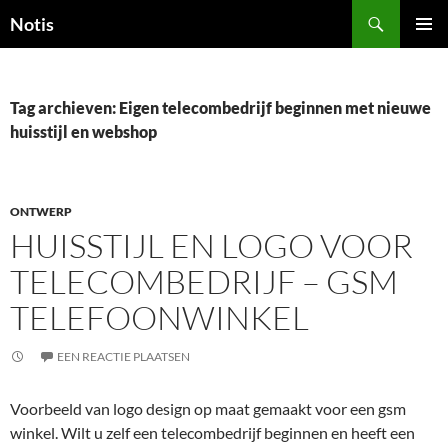
Zoeken
Notis
GA
PRIMAI
NAAR
MENU
DE
INHOUD
Tag archieven: Eigen telecombedrijf beginnen met nieuwe
huisstijl en webshop
ONTWERP
HUISSTIJL EN LOGO VOOR
TELECOMBEDRIJF – GSM
TELEFOONWINKEL
EEN REACTIE PLAATSEN
Voorbeeld van logo design op maat gemaakt voor een gsm
winkel. Wilt u zelf een telecombedrijf beginnen en heeft een