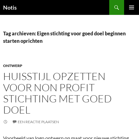
Zoeken
Notis
GA
PRIMAI
NAAR
MENU
DE
INHOUD
Tag archieven: Eigen stichting voor goed doel beginnen
starten oprichten
ONTWERP
HUISSTIJL OPZETTEN
VOOR NON PROFIT
STICHTING MET GOED
DOEL
EEN REACTIE PLAATSEN
Voorbeeld van logo ontwerp op maat voor nieuwe stichting