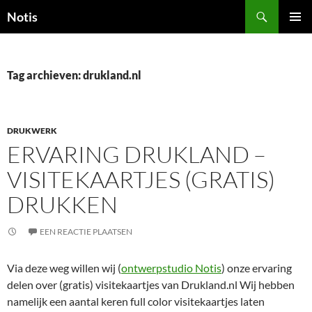
Zoeken
Notis
GA
PRIMAI
NAAR
MENU
DE
INHOUD
Tag archieven: drukland.nl
DRUKWERK
ERVARING DRUKLAND –
VISITEKAARTJES (GRATIS)
DRUKKEN
EEN REACTIE PLAATSEN
Via deze weg willen wij (
ontwerpstudio Notis
) onze ervaring
delen over (gratis) visitekaartjes van Drukland.nl Wij hebben
namelijk een aantal keren full color visitekaartjes laten