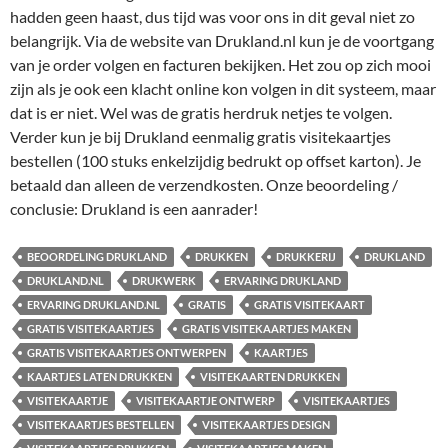
hadden geen haast, dus tijd was voor ons in dit geval niet zo
belangrijk. Via de website van Drukland.nl kun je de voortgang
van je order volgen en facturen bekijken. Het zou op zich mooi
zijn als je ook een klacht online kon volgen in dit systeem, maar
dat is er niet. Wel was de gratis herdruk netjes te volgen.
Verder kun je bij Drukland eenmalig gratis visitekaartjes
bestellen (100 stuks enkelzijdig bedrukt op offset karton). Je
betaald dan alleen de verzendkosten. Onze beoordeling /
conclusie: Drukland is een aanrader!
BEOORDELING DRUKLAND
DRUKKEN
DRUKKERIJ
DRUKLAND
DRUKLAND.NL
DRUKWERK
ERVARING DRUKLAND
ERVARING DRUKLAND.NL
GRATIS
GRATIS VISITEKAART
GRATIS VISITEKAARTJES
GRATIS VISITEKAARTJES MAKEN
GRATIS VISITEKAARTJES ONTWERPEN
KAARTJES
KAARTJES LATEN DRUKKEN
VISITEKAARTEN DRUKKEN
VISITEKAARTJE
VISITEKAARTJE ONTWERP
VISITEKAARTJES
VISITEKAARTJES BESTELLEN
VISITEKAARTJES DESIGN