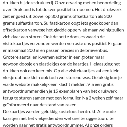
drukken bij deze drukkerij. Onze ervaring met en beoordeling
over Drukland is tot dusver positief te noemen. Het drukwerk
ziet er goed uit, zowel op 300 grams offsetkarton als 300
grams sulfaatkarton. Sulfaatkarton oogt iets goedkoper dan
offsetkarton vanwege het gladde oppervlak maar weinig zullen
zich daar aan storen. Ook de nette doosjes waarin de
visitekaartjes verzonden werden verraste ons positief. Er gaan
er maximaal 200 in en passen precies in de brievenbus.
Grotere aantallen kwamen echter in een groter maar
gewoon doosje en elastiekjes om de kaartjes. Helaas ging het
drukken ook een keer mis. Op alle visitekaartjes zat een klein
vlekje dat hoe klein ook toch wel storend was. Gelukkig kun je
via de website makkelijk een klacht melden. Via een gratis
antwoordnummer dien je 15 exemplaren van het drukwerk
terug te sturen samen met een formulier. Na 2 weken zelf maar
geïnformeerd naar de stand van zaken.
De kaartjes werden gelukkig kosteloos herdrukt. Alle oude
kaartjes met het vlekje dienden wel snel teruggestuurd te
worden naar het gratis antwoordnummer. Al onze orders