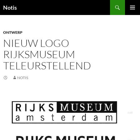
Zoeken
Notis
GA
PRIMAI
NAAR
MENU
DE
INHOUD
ONTWERP
NIEUW LOGO
RIJKSMUSEUM
TELEURSTELLEND
NOTIS