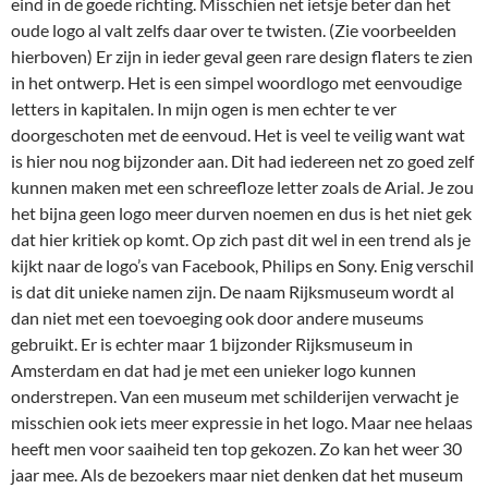
eind in de goede richting. Misschien net ietsje beter dan het
oude logo al valt zelfs daar over te twisten. (Zie voorbeelden
hierboven) Er zijn in ieder geval geen rare design flaters te zien
in het ontwerp. Het is een simpel woordlogo met eenvoudige
letters in kapitalen. In mijn ogen is men echter te ver
doorgeschoten met de eenvoud. Het is veel te veilig want wat
is hier nou nog bijzonder aan. Dit had iedereen net zo goed zelf
kunnen maken met een schreefloze letter zoals de Arial. Je zou
het bijna geen logo meer durven noemen en dus is het niet gek
dat hier kritiek op komt. Op zich past dit wel in een trend als je
kijkt naar de logo’s van Facebook, Philips en Sony. Enig verschil
is dat dit unieke namen zijn. De naam Rijksmuseum wordt al
dan niet met een toevoeging ook door andere museums
gebruikt. Er is echter maar 1 bijzonder Rijksmuseum in
Amsterdam en dat had je met een unieker logo kunnen
onderstrepen. Van een museum met schilderijen verwacht je
misschien ook iets meer expressie in het logo. Maar nee helaas
heeft men voor saaiheid ten top gekozen. Zo kan het weer 30
jaar mee. Als de bezoekers maar niet denken dat het museum