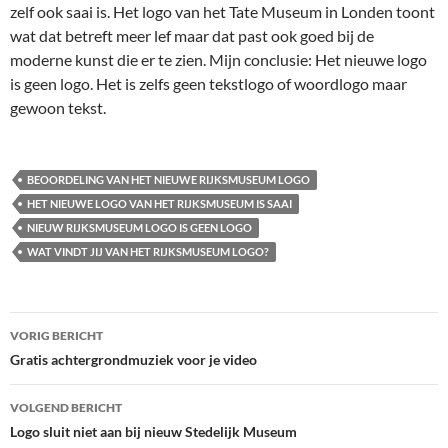
zelf ook saai is. Het logo van het Tate Museum in Londen toont
wat dat betreft meer lef maar dat past ook goed bij de
moderne kunst die er te zien. Mijn conclusie: Het nieuwe logo
is geen logo. Het is zelfs geen tekstlogo of woordlogo maar
gewoon tekst.
BEOORDELING VAN HET NIEUWE RIJKSMUSEUM LOGO
HET NIEUWE LOGO VAN HET RIJKSMUSEUM IS SAAI
NIEUW RIJKSMUSEUM LOGO IS GEEN LOGO
WAT VINDT JIJ VAN HET RIJKSMUSEUM LOGO?
Bericht
VORIG BERICHT
navigatie
Gratis achtergrondmuziek voor je video
VOLGEND BERICHT
Logo sluit niet aan bij nieuw Stedelijk Museum