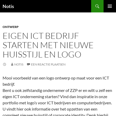
Zoeken
Notis
GA
PRIMAI
NAAR
MENU
DE
INHOUD
ONTWERP
EIGEN ICT BEDRIJF
STARTEN MET NIEUWE
HUISSTIJL EN LOGO
NOTIS
EEN REACTIE PLAATSEN
Mooi voorbeeld van een logo ontwerp op maat voor een ICT
bedrijf.
Bent u ook zelfstandig ondernemer of ZZP er en wilt u zelf een
eigen ICT onderneming starten? Vind dan inspiratie in onze
portfolio met logo’s voor ICT bedrijven en computerbedrijven.
U vindt hier ook informatie over het opzetten van een
compleet nieuwe huisstijl of corporate identity. Denk hierbij