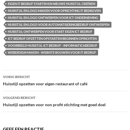
EIGEN IT BEDRIJF STARTEN EN NIEUWE HUISSTIJL CREËREN
HUISSTIJL EN LOGO MAKEN VOOR OPRICHTING IT BEDRIJVEN
HUISSTIJL EN LOGO ONTWERPEN VOOR ICT ONDERNEMING
HUISSTIJL EN LOGO VOOR AUTOMATISERINGBEDRIJF ONTWERPEN
HUISSTIJL ONTWERPEN VOOR START EIGEN ICT BEDRIJF
ICT BEDRIJF OPZETTEN OPSTARTEN BEGINNEN OPRICHTEN
VOORBEELD HUISSTIJL ICT BEDRIJF - INFORMATICABEDRIJF
WEBDESIGN MAKEN - WEBSITE BOUWEN VOOR IT BEDRIJF
Bericht
VORIG BERICHT
navigatie
Huisstijl opzetten voor eigen restaurant of café
VOLGEND BERICHT
Huisstijl opzetten voor non profit stichting met goed doel
GEEF EEN REACTIE