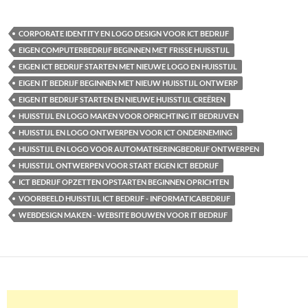
CORPORATE IDENTITY EN LOGO DESIGN VOOR ICT BEDRIJF
EIGEN COMPUTERBEDRIJF BEGINNEN MET FRISSE HUISSTIJL
EIGEN ICT BEDRIJF STARTEN MET NIEUWE LOGO EN HUISSTIJL
EIGEN IT BEDRIJF BEGINNEN MET NIEUW HUISSTIJL ONTWERP
EIGEN IT BEDRIJF STARTEN EN NIEUWE HUISSTIJL CREËREN
HUISSTIJL EN LOGO MAKEN VOOR OPRICHTING IT BEDRIJVEN
HUISSTIJL EN LOGO ONTWERPEN VOOR ICT ONDERNEMING
HUISSTIJL EN LOGO VOOR AUTOMATISERINGBEDRIJF ONTWERPEN
HUISSTIJL ONTWERPEN VOOR START EIGEN ICT BEDRIJF
ICT BEDRIJF OPZETTEN OPSTARTEN BEGINNEN OPRICHTEN
VOORBEELD HUISSTIJL ICT BEDRIJF - INFORMATICABEDRIJF
WEBDESIGN MAKEN - WEBSITE BOUWEN VOOR IT BEDRIJF