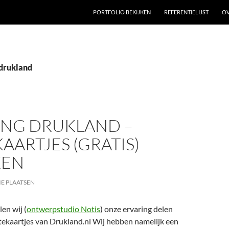
GA NAAR DE INHOUD
PORTFOLIO BEKIJKEN
REFERENTIELIJST
OV
 drukland
ING DRUKLAND –
KAARTJES (GRATIS)
KEN
IE PLAATSEN
en wij (
ontwerpstudio Notis
) onze ervaring delen
sitekaartjes van Drukland.nl Wij hebben namelijk een