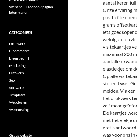
aantal keren full
Website + Facebook pagina
Onze ervaring m
laten maken
positief te noem
grams offsetkart
iets goedkoper 
CATEGORIEËN
weinig zullen zi
Drukwerk
visitekaartjes v
E-commerce
maximaal 200 in 
Eigen bedrijf
aantallen kwame
Marketing
elastiekjes om d
Ontwerp
Op alle visitekaa
Seo
storend was. Gel
Software
melden. Via een
Templates
het drukwerk te
Webdesign
zelf maar geïnfo
Webhosting
De kaartjes werd
met het vlekje d
gratis antwoord
was voor ons in d
Gratis website