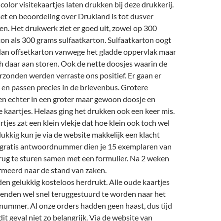
 color visitekaartjes laten drukken bij deze drukkerij.
et en beoordeling over Drukland is tot dusver
en. Het drukwerk ziet er goed uit, zowel op 300
on als 300 grams sulfaatkarton. Sulfaatkarton oogt
dan offsetkarton vanwege het gladde oppervlak maar
ch daar aan storen. Ook de nette doosjes waarin de
erzonden werden verraste ons positief. Er gaan er
en passen precies in de brievenbus.
Grotere
n echter in een groter maar gewoon doosje en
e kaartjes. Helaas ging het drukken ook een keer mis.
rtjes zat een klein vlekje dat hoe klein ook toch wel
ukkig kun je via de website makkelijk een klacht
 gratis antwoordnummer dien je 15 exemplaren van
rug te sturen samen met een formulier. Na 2 weken
rmeerd naar de stand van zaken.
en gelukkig kosteloos herdrukt. Alle oude kaartjes
ienden wel snel teruggestuurd te worden naar het
nummer. Al onze orders hadden geen haast, dus tijd
it geval niet zo belangrijk. Via de website van