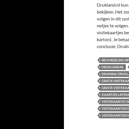
Drukland.nl kun 
bekijken. Het zou
volgen in dit sy
netjes te volgen
visitekaartjes b
karton). Je beta
conclusie: Drukl
BEOORDELING D
DRUKLAND.NL
ERVARING DRUKL
GRATIS VISITEKA
GRATIS VISITEK
KAARTJES LATEN
VISITEKAARTJE 
VISITEKAARTJES 
VISITEKAARTJES