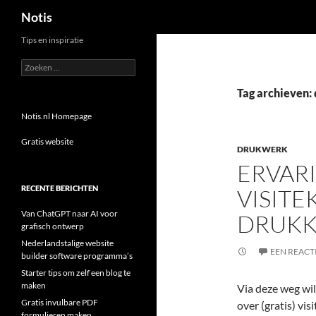
Zoeken
Notis
Tips en inspiratie
Zoeken
naar:
Tag archieven:
Notis.nl Homepage
Gratis website
DRUKWERK
ERVAR
RECENTE BERICHTEN
VISITE
Van ChatGPT naar AI voor
DRUK
grafisch ontwerp
Nederlandstalige website
EEN REACT
builder software programma’s
Starter tips om zelf een blog te
maken
Via deze weg will
Gratis invulbare PDF
over (gratis) vi
formulieren maken