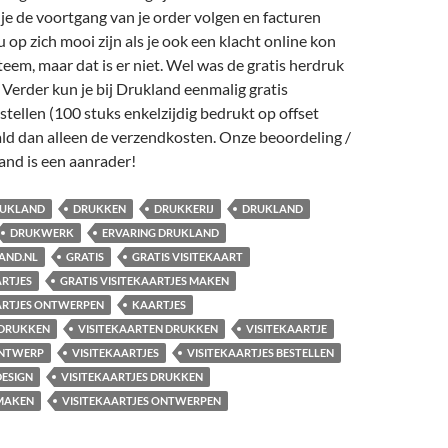
je de voortgang van je order volgen en facturen
 op zich mooi zijn als je ook een klacht online kon
steem, maar dat is er niet. Wel was de gratis herdruk
. Verder kun je bij Drukland eenmalig gratis
estellen (100 stuks enkelzijdig bedrukt op offset
ald dan alleen de verzendkosten. Onze beoordeling /
and is een aanrader!
RUKLAND
DRUKKEN
DRUKKERIJ
DRUKLAND
DRUKWERK
ERVARING DRUKLAND
AND.NL
GRATIS
GRATIS VISITEKAART
ARTJES
GRATIS VISITEKAARTJES MAKEN
AARTJES ONTWERPEN
KAARTJES
 DRUKKEN
VISITEKAARTEN DRUKKEN
VISITEKAARTJE
ONTWERP
VISITEKAARTJES
VISITEKAARTJES BESTELLEN
DESIGN
VISITEKAARTJES DRUKKEN
 MAKEN
VISITEKAARTJES ONTWERPEN