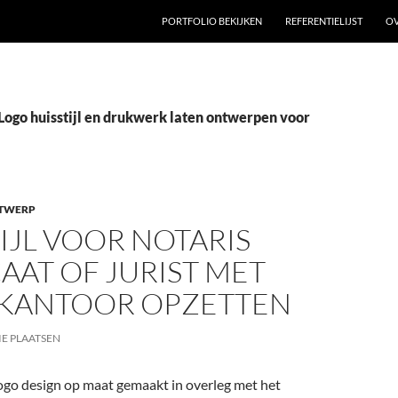
GA NAAR DE INHOUD
PORTFOLIO BEKIJKEN
REFERENTIELIJST
OV
Logo huisstijl en drukwerk laten ontwerpen voor
TWERP
IJL VOOR NOTARIS
AAT OF JURIST MET
 KANTOOR OPZETTEN
IE PLAATSEN
ogo design op maat gemaakt in overleg met het