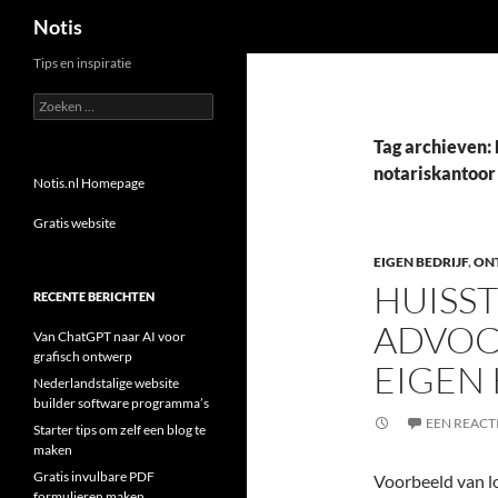
Zoeken
Notis
Tips en inspiratie
Zoeken
naar:
Tag archieven: 
notariskantoor
Notis.nl Homepage
Gratis website
EIGEN BEDRIJF
,
ON
HUISST
RECENTE BERICHTEN
ADVOC
Van ChatGPT naar AI voor
grafisch ontwerp
EIGEN
Nederlandstalige website
builder software programma’s
EEN REACT
Starter tips om zelf een blog te
maken
Gratis invulbare PDF
Voorbeeld van l
formulieren maken