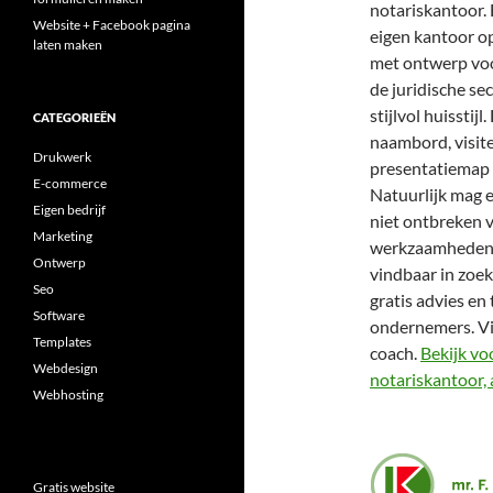
notariskantoor. B
Website + Facebook pagina
eigen kantoor op
laten maken
met ontwerp voo
de juridische se
stijlvol huissti
CATEGORIEËN
naambord, visite
Drukwerk
presentatiemap
E-commerce
Natuurlijk mag 
Eigen bedrijf
niet ontbreken v
Marketing
werkzaamheden e
Ontwerp
vindbaar in zoe
Seo
gratis advies en
Software
ondernemers. Vi
Templates
coach.
Bekijk vo
Webdesign
notariskantoor,
Webhosting
Gratis website