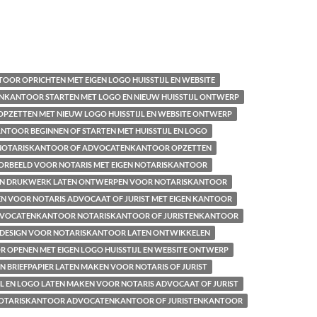
OR OPRICHTEN MET EIGEN LOGO HUISSTIJL EN WEBSITE
NKANTOOR STARTEN MET LOGO EN NIEUW HUISSTIJL ONTWERP
OPZETTEN MET NIEUW LOGO HUISSTIJL EN WEBSITE ONTWERP
NTOOR BEGINNEN OF STARTEN MET HUISSTIJL EN LOGO
R NOTARISKANTOOR OF ADVOCATENKANTOOR OPZETTEN
ORBEELD VOOR NOTARIS MET EIGEN NOTARISKANTOOR
 EN DRUKWERK LATEN ONTWERPEN VOOR NOTARISKANTOOR
 VOOR NOTARIS ADVOCAAT OF JURIST MET EIGEN KANTOOR
DVOCATENKANTOOR NOTARISKANTOOR OF JURISTENKANTOOR
 DESIGN VOOR NOTARISKANTOOR LATEN ONTWIKKELEN
 OPENEN MET EIGEN LOGO HUISSTIJL EN WEBSITE ONTWERP
EN BRIEFPAPIER LATEN MAKEN VOOR NOTARIS OF JURIST
JL EN LOGO LATEN MAKEN VOOR NOTARIS ADVOCAAT OF JURIST
NOTARISKANTOOR ADVOCATENKANTOOR OF JURISTENKANTOOR