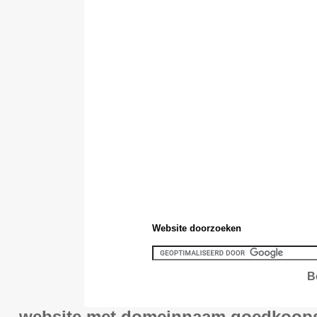
Website doorzoeken
website met domeinnaam
goedkoops