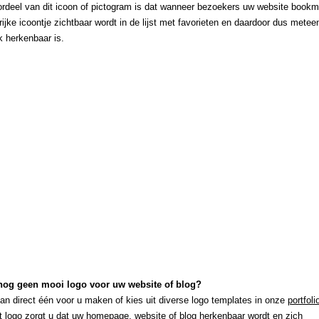
ordeel van dit icoon of pictogram is dat wanneer bezoekers uw website bookm
rijke icoontje zichtbaar wordt in de lijst met favorieten en daardoor dus metee
k herkenbaar is.
 nog geen mooi logo voor uw website of blog?
dan direct één voor u maken of kies uit diverse logo templates in onze
portfoli
t logo zorgt u dat uw homepage, website of blog herkenbaar wordt en zich