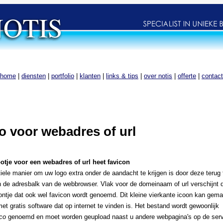
home
|
diensten
|
portfolio
|
klanten
|
links & tips
|
over notis
|
offerte
|
contact
o voor webadres of url
otje voor een webadres of url heet favicon
iele manier om uw logo extra onder de aandacht te krijgen is door deze terug 
 de adresbalk van de webbrowser. Vlak voor de domeinaam of url verschijnt 
oontje dat ook wel favicon wordt genoemd. Dit kleine vierkante icoon kan gem
et gratis software dat op internet te vinden is. Het bestand wordt gewoonlijk
ico
genoemd en moet worden geupload naast u andere webpagina's op de serv