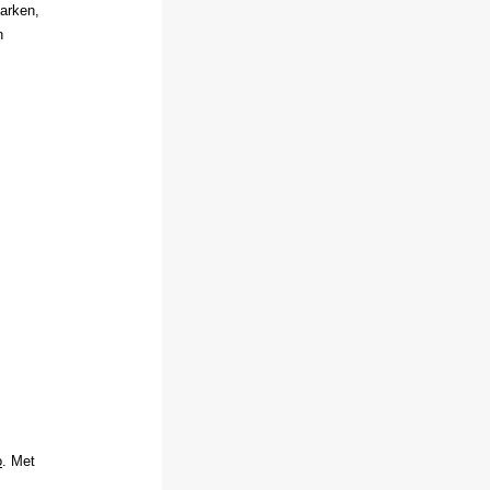
arken,
n
o
. Met