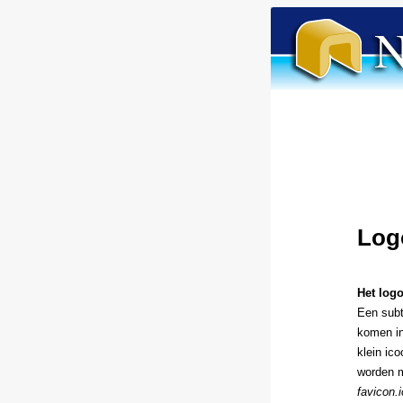
Log
Het logo
Een subt
komen in
klein ic
worden m
favicon.