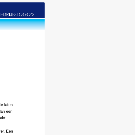
te laten
dan een
aakt
er. Een